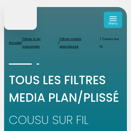
Menu
Filtres à air
Filtres media
/ Cousu sur
Accueil
/
/
industriels
plan/plissé
fil
TOUS LES FILTRES
MEDIA PLAN/PLISSÉ
COUSU SUR FIL