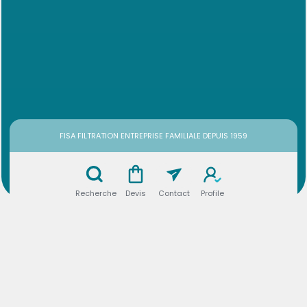
FISA FILTRATION ENTREPRISE FAMILIALE DEPUIS 1959
Recherche
Devis
Contact
Profile
Cartouche filtrante d'air de type Miofiltre, lavable.
Existe en version haute et basse pression. Efficacité
et durée d'utilisation optimales.