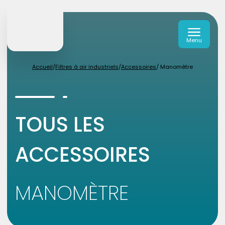
Menu
Accueil
/
Filtres à air industriels
/
Accessoires
/ Manomètre
TOUS LES
ACCESSOIRES
MANOMÈTRE