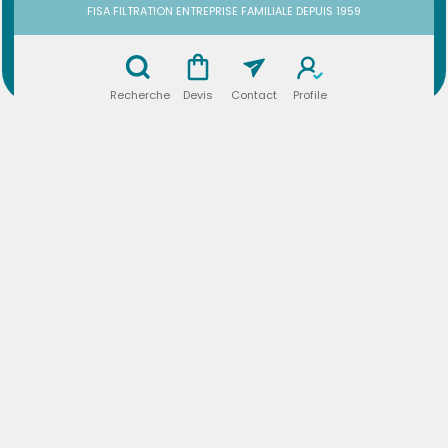
FISA FILTRATION ENTREPRISE FAMILIALE DEPUIS 1959
Recherche
Devis
Contact
Profile
Cartouche de dépoussiérage avec bride à visser.
Type de media
Sur-Mesure
Diamètre extérieur de fond (D)
Hauteur (mm) (H)